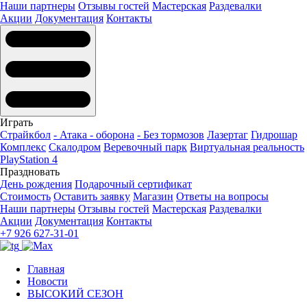
Наши партнеры
Отзывы гостей
Мастерская
Раздевалки
Акции
Документация
Контакты
Играть
Страйкбол
- Атака - оборона
- Без тормозов
Лазертаг
Гидрошар
Комплекс
Скалодром
Веревочный парк
Виртуальная реальность
PlayStation 4
Праздновать
День рождения
Подарочный сертификат
Стоимость
Оставить заявку
Магазин
Ответы на вопросы
Наши партнеры
Отзывы гостей
Мастерская
Раздевалки
Акции
Документация
Контакты
+7 926 627-31-01
Главная
Новости
ВЫСОКИЙ СЕЗОН