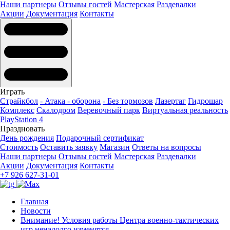
Наши партнеры
Отзывы гостей
Мастерская
Раздевалки
Акции
Документация
Контакты
Играть
Страйкбол
- Атака - оборона
- Без тормозов
Лазертаг
Гидрошар
Комплекс
Скалодром
Веревочный парк
Виртуальная реальность
PlayStation 4
Праздновать
День рождения
Подарочный сертификат
Стоимость
Оставить заявку
Магазин
Ответы на вопросы
Наши партнеры
Отзывы гостей
Мастерская
Раздевалки
Акции
Документация
Контакты
+7 926 627-31-01
Главная
Новости
Внимание! Условия работы Центра военно-тактических
игр ненадолго изменятся