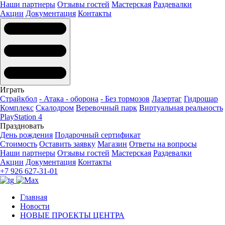
Наши партнеры
Отзывы гостей
Мастерская
Раздевалки
Акции
Документация
Контакты
Играть
Страйкбол
- Атака - оборона
- Без тормозов
Лазертаг
Гидрошар
Комплекс
Скалодром
Веревочный парк
Виртуальная реальность
PlayStation 4
Праздновать
День рождения
Подарочный сертификат
Стоимость
Оставить заявку
Магазин
Ответы на вопросы
Наши партнеры
Отзывы гостей
Мастерская
Раздевалки
Акции
Документация
Контакты
+7 926 627-31-01
Главная
Новости
НОВЫЕ ПРОЕКТЫ ЦЕНТРА