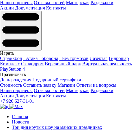
Наши партнеры
Отзывы гостей
Мастерская
Раздевалки
Акции
Документация
Контакты
Играть
Страйкбол
- Атака - оборона
- Без тормозов
Лазертаг
Гидрошар
Комплекс
Скалодром
Веревочный парк
Виртуальная реальность
PlayStation 4
Праздновать
День рождения
Подарочный сертификат
Стоимость
Оставить заявку
Магазин
Ответы на вопросы
Наши партнеры
Отзывы гостей
Мастерская
Раздевалки
Акции
Документация
Контакты
+7 926 627-31-01
Главная
Новости
Три дня крутых шоу на майских праздниках