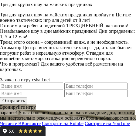
Три дня крутых шоу на майских праздниках
Три дня крутых шоу на майских праздниках пройдут в Центре
военно-тактических игр для детей от 8 лет!
Готовим для ребят и родителей ТРЕХДНЕВНЫЙ эксклюзив!
Незабываемое шоу в дни майских праздников! Дни определены:
1, 5 и 12 мая!
Тренд этого сезона – современный движ, а не необходимость.
Аниматор Центра военно-тактических игр – да, и такое бывает –
погрузит ребят в нереальную атмосферу. Отдадим для
волшебных метаморфоз локацию веревочного парка.
Что в программах? Для вашего удобства всё разместили на
карточках.
Заявка на игру csball.net
Отправить
Бронируйте игру
заранее!
У нас большой спрос на игры в выходные дни, поэтому
мы настоятельно рекомендуем оставлять бронь заблаговременно.
Читайте ВКонтакте
Смотрите на Rutube
Смотрите на YouTube