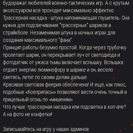
будоражат любителей военно-тактических игр. А с крутым
аксессуаром всё проходит максимально эффектно.
Трассерная насадка - штука напоминающая глушитель. Она
нужна для подсвечивания "трассерных" шариков в
страйкболе. Незаменимая штука в ночных играх для
создания максимального "фана".
Принцип работы безумно простой. Когда через трубочку
пролетает шарик, он перекрывает луч от светодиода и
фотодатчик от ужаса тьмы включает вспышку. Вспышка
отдаёт энергию люминофору в шарике и он, весело
светясь, летит по своим делам дальше.
Красивая световая феерия обеспечена! И ещё, как плюс,
подобные «боеприпасы» позволяют вести очень точный и
прицельный огонь по «мишеням».
Что лучше: трассерная насадка или подсветка в хоп-апе?
А на фото не конфетки!
Записывайтесь на игру у наших админов: