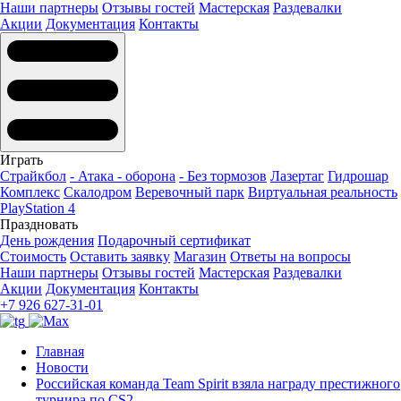
Наши партнеры
Отзывы гостей
Мастерская
Раздевалки
Акции
Документация
Контакты
Играть
Страйкбол
- Атака - оборона
- Без тормозов
Лазертаг
Гидрошар
Комплекс
Скалодром
Веревочный парк
Виртуальная реальность
PlayStation 4
Праздновать
День рождения
Подарочный сертификат
Стоимость
Оставить заявку
Магазин
Ответы на вопросы
Наши партнеры
Отзывы гостей
Мастерская
Раздевалки
Акции
Документация
Контакты
+7 926 627-31-01
Главная
Новости
Российская команда Team Spirit взяла награду престижного
турнира по CS2.