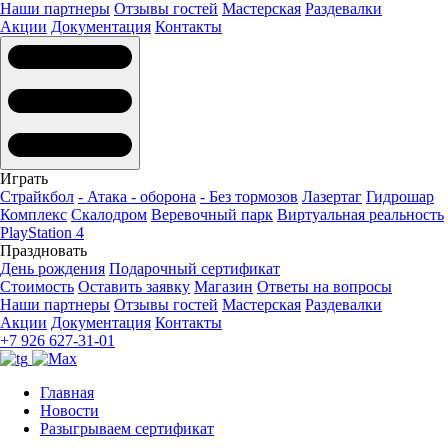
Наши партнеры
Отзывы гостей
Мастерская
Раздевалки
Акции
Документация
Контакты
Играть
Страйкбол
- Атака - оборона
- Без тормозов
Лазертаг
Гидрошар
Комплекс
Скалодром
Веревочный парк
Виртуальная реальность
PlayStation 4
Праздновать
День рождения
Подарочный сертификат
Стоимость
Оставить заявку
Магазин
Ответы на вопросы
Наши партнеры
Отзывы гостей
Мастерская
Раздевалки
Акции
Документация
Контакты
+7 926 627-31-01
Главная
Новости
Разыгрываем сертификат