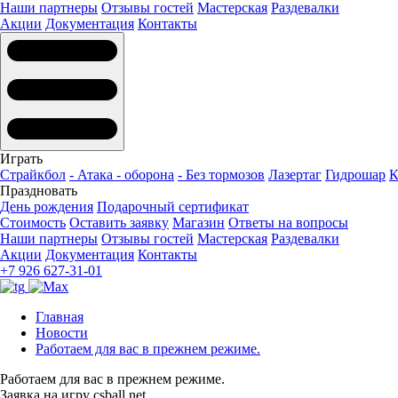
Наши партнеры
Отзывы гостей
Мастерская
Раздевалки
Акции
Документация
Контакты
Играть
Страйкбол
- Атака - оборона
- Без тормозов
Лазертаг
Гидрошар
К
Праздновать
День рождения
Подарочный сертификат
Стоимость
Оставить заявку
Магазин
Ответы на вопросы
Наши партнеры
Отзывы гостей
Мастерская
Раздевалки
Акции
Документация
Контакты
+7 926 627-31-01
Главная
Новости
Работаем для вас в прежнем режиме.
Работаем для вас в прежнем режиме.
Заявка на игру csball.net