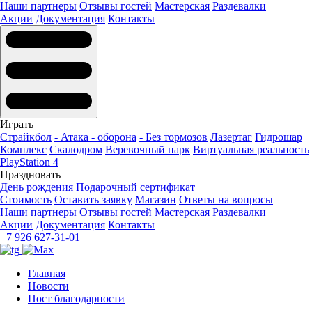
Наши партнеры
Отзывы гостей
Мастерская
Раздевалки
Акции
Документация
Контакты
Играть
Страйкбол
- Атака - оборона
- Без тормозов
Лазертаг
Гидрошар
Комплекс
Скалодром
Веревочный парк
Виртуальная реальность
PlayStation 4
Праздновать
День рождения
Подарочный сертификат
Стоимость
Оставить заявку
Магазин
Ответы на вопросы
Наши партнеры
Отзывы гостей
Мастерская
Раздевалки
Акции
Документация
Контакты
+7 926 627-31-01
Главная
Новости
Пост благодарности