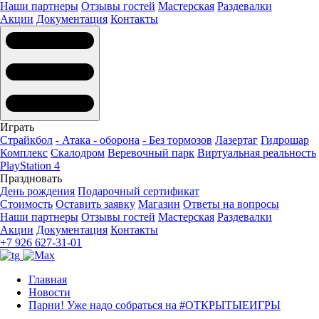
Наши партнеры
Отзывы гостей
Мастерская
Раздевалки
Акции
Документация
Контакты
Играть
Страйкбол
- Атака - оборона
- Без тормозов
Лазертаг
Гидрошар
Комплекс
Скалодром
Веревочный парк
Виртуальная реальность
PlayStation 4
Праздновать
День рождения
Подарочный сертификат
Стоимость
Оставить заявку
Магазин
Ответы на вопросы
Наши партнеры
Отзывы гостей
Мастерская
Раздевалки
Акции
Документация
Контакты
+7 926 627-31-01
Главная
Новости
Парни! Уже надо собраться на #ОТКРЫТЫЕИГРЫ