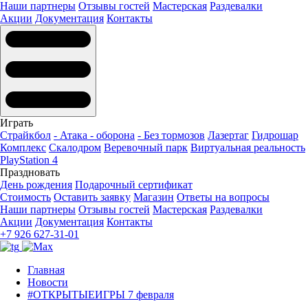
Наши партнеры
Отзывы гостей
Мастерская
Раздевалки
Акции
Документация
Контакты
Играть
Страйкбол
- Атака - оборона
- Без тормозов
Лазертаг
Гидрошар
Комплекс
Скалодром
Веревочный парк
Виртуальная реальность
PlayStation 4
Праздновать
День рождения
Подарочный сертификат
Стоимость
Оставить заявку
Магазин
Ответы на вопросы
Наши партнеры
Отзывы гостей
Мастерская
Раздевалки
Акции
Документация
Контакты
+7 926 627-31-01
Главная
Новости
#ОТКРЫТЫЕИГРЫ 7 февраля