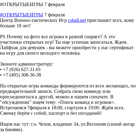
#ОТКРЫТЫЕИГРЫ 7 февраля
#ОТКРЫТЫЕИГРЫ
7 февраля
Центр Военно-тактических Игр
csball.net
приглашает всех, кому
больше 18 лет!
PS Почему на фото все игроки в разной снаряге? А это
участники открытых игр! Ты еще успеешь записаться. Ждем.
Лайфхак для девушек - вы можете приобрести у нас сертификат
на игру для своего молодого человека.
Звоните администратору:
• +7 (926) 627-31-01
• +7 (495) 308-36-38
На открытые игры команды формируются из всех желающих, по
предварительной записи. Собрать свою команду или
присоединиться к другой, можно в нашем спецчате. В
"обсуждениях" ищем тему: «Поиск команд и игроков».
Встречаемся 7февраля в 18:00, стартуем в 19:00. Ждём всех.
Сменку берём с собой, паспорт и без опозданий!
Ищем нас тут: г.о. Чехов, владение 34, ул.Весенняя (синий ангар
за банями).