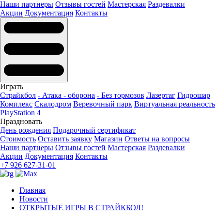
Наши партнеры
Отзывы гостей
Мастерская
Раздевалки
Акции
Документация
Контакты
Играть
Страйкбол
- Атака - оборона
- Без тормозов
Лазертаг
Гидрошар
Комплекс
Скалодром
Веревочный парк
Виртуальная реальность
PlayStation 4
Праздновать
День рождения
Подарочный сертификат
Стоимость
Оставить заявку
Магазин
Ответы на вопросы
Наши партнеры
Отзывы гостей
Мастерская
Раздевалки
Акции
Документация
Контакты
+7 926 627-31-01
Главная
Новости
ОТКРЫТЫЕ ИГРЫ В СТРАЙКБОЛ!