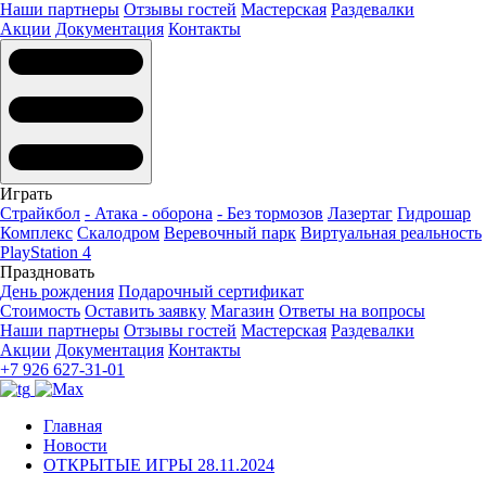
Наши партнеры
Отзывы гостей
Мастерская
Раздевалки
Акции
Документация
Контакты
Играть
Страйкбол
- Атака - оборона
- Без тормозов
Лазертаг
Гидрошар
Комплекс
Скалодром
Веревочный парк
Виртуальная реальность
PlayStation 4
Праздновать
День рождения
Подарочный сертификат
Стоимость
Оставить заявку
Магазин
Ответы на вопросы
Наши партнеры
Отзывы гостей
Мастерская
Раздевалки
Акции
Документация
Контакты
+7 926 627-31-01
Главная
Новости
ОТКРЫТЫЕ ИГРЫ 28.11.2024