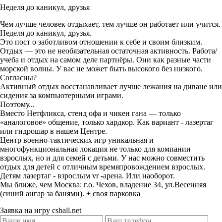
Неделя до каникул, друзья
Чем лучше человек отдыхает, тем лучше он работает или учится.
Неделя до каникул, друзья.
Это пост о заботливом отношении к себе и своим близким.
Отдых — это не необязательная остаточная активность.
Работа/
учеба и отдых на самом деле партнёры. Они как разные части
морской волны. У вас не может быть высокого без низкого.
Согласны?
Активный отдых восстанавливает лучше лежания на диване или
сидения за компьютерными играми.
Поэтому...
Вместо Нетфликса, стенд офа и чикен гана — только
«аналоговое» общение, только хардкор. Как вариант - лазертаг
или гидрошар в нашем Центре.
Центр военно-тактических игр уникальная и
многофункциональная локация не только для компании
взрослых, но и для семей с детьми. У нас можно совместить
отдых для детей с отличным времяпровождением взрослых.
Детям лазертаг - взрослым vr -арена. Или наоборот.
Мы ближе, чем Москва: г.о. Чехов, владение 34, ул.Весенняя
(синий ангар за банями). + своя парковка
Заявка на игру csball.net