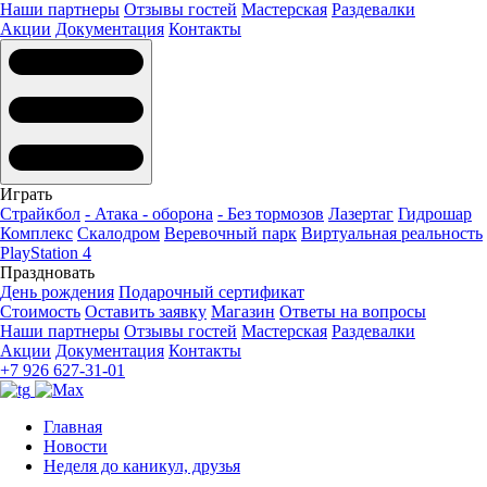
Наши партнеры
Отзывы гостей
Мастерская
Раздевалки
Акции
Документация
Контакты
Играть
Страйкбол
- Атака - оборона
- Без тормозов
Лазертаг
Гидрошар
Комплекс
Скалодром
Веревочный парк
Виртуальная реальность
PlayStation 4
Праздновать
День рождения
Подарочный сертификат
Стоимость
Оставить заявку
Магазин
Ответы на вопросы
Наши партнеры
Отзывы гостей
Мастерская
Раздевалки
Акции
Документация
Контакты
+7 926 627-31-01
Главная
Новости
Неделя до каникул, друзья