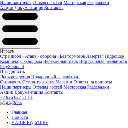
Наши партнеры
Отзывы гостей
Мастерская
Раздевалки
Акции
Документация
Контакты
Играть
Страйкбол
- Атака - оборона
- Без тормозов
Лазертаг
Гидрошар
Комплекс
Скалодром
Веревочный парк
Виртуальная реальность
PlayStation 4
Праздновать
День рождения
Подарочный сертификат
Стоимость
Оставить заявку
Магазин
Ответы на вопросы
Наши партнеры
Отзывы гостей
Мастерская
Раздевалки
Акции
Документация
Контакты
+7 926 627-31-01
Главная
Новости
НАШЕ БУДУЩЕЕ