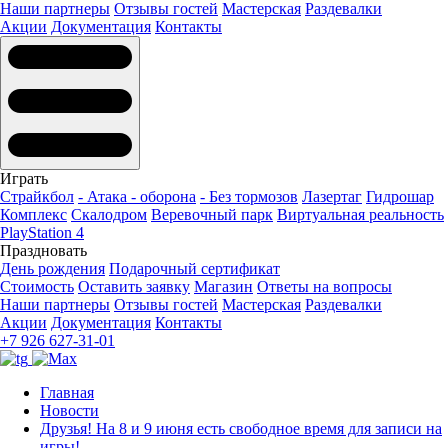
Наши партнеры
Отзывы гостей
Мастерская
Раздевалки
Акции
Документация
Контакты
Играть
Страйкбол
- Атака - оборона
- Без тормозов
Лазертаг
Гидрошар
Комплекс
Скалодром
Веревочный парк
Виртуальная реальность
PlayStation 4
Праздновать
День рождения
Подарочный сертификат
Стоимость
Оставить заявку
Магазин
Ответы на вопросы
Наши партнеры
Отзывы гостей
Мастерская
Раздевалки
Акции
Документация
Контакты
+7 926 627-31-01
Главная
Новости
Друзья! На 8 и 9 июня есть свободное время для записи на
игры!