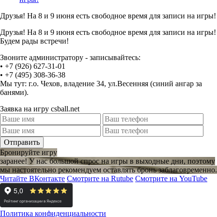
Друзья! На 8 и 9 июня есть свободное время для записи на игры!
Друзья! На 8 и 9 июня есть свободное время для записи на игры!
Будем рады встречи!
Звоните администратору - записывайтесь:
• +7 (926) 627-31-01
• +7 (495) 308-36-38
Мы тут: г.о. Чехов, владение 34, ул.Весенняя (синий ангар за
банями).
Заявка на игру csball.net
Отправить
Бронируйте игру
заранее!
У нас большой спрос на игры в выходные дни, поэтому
мы настоятельно рекомендуем оставлять бронь заблаговременно.
Читайте ВКонтакте
Смотрите на Rutube
Смотрите на YouTube
Политика конфиденциальности