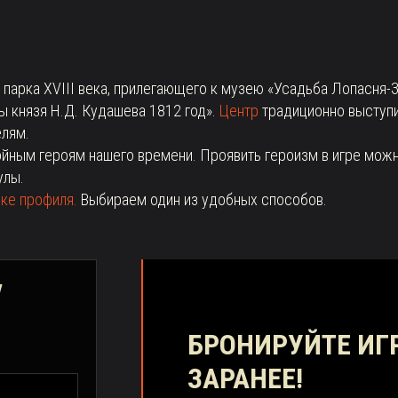
 парка XVIII века, прилегающего к музею «Усадьба Лопасня-
ы князя Н.Д. Кудашева 1812 год».
Центр
традиционно выступил
лям.
йным героям нашего времени. Проявить героизм в игре мож
улы.
пке профиля.
Выбираем один из удобных способов.
у
БРОНИРУЙТЕ ИГ
ЗАРАНЕЕ!