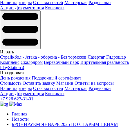
Наши партнеры
Отзывы гостей
Мастерская
Раздевалки
Акции
Документация
Контакты
Играть
Страйкбол
- Атака - оборона
- Без тормозов
Лазертаг
Гидрошар
Комплекс
Скалодром
Веревочный парк
Виртуальная реальность
PlayStation 4
Праздновать
День рождения
Подарочный сертификат
Стоимость
Оставить заявку
Магазин
Ответы на вопросы
Наши партнеры
Отзывы гостей
Мастерская
Раздевалки
Акции
Документация
Контакты
+7 926 627-31-01
Главная
Новости
БРОНИРУЕМ ЯНВАРЬ 2025 ПО СТАРЫМ ЦЕНАМ