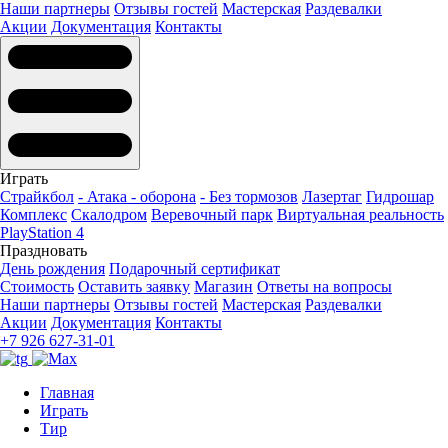
Наши партнеры
Отзывы гостей
Мастерская
Раздевалки
Акции
Документация
Контакты
Играть
Страйкбол
- Атака - оборона
- Без тормозов
Лазертаг
Гидрошар
Комплекс
Скалодром
Веревочный парк
Виртуальная реальность
PlayStation 4
Праздновать
День рождения
Подарочный сертификат
Стоимость
Оставить заявку
Магазин
Ответы на вопросы
Наши партнеры
Отзывы гостей
Мастерская
Раздевалки
Акции
Документация
Контакты
+7 926 627-31-01
Главная
Играть
Тир