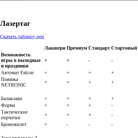
Лазертаг
Скачать таблицу цен
Лакшери
Премиум
Стандарт
Стартовый
Возможность
игры в выходные
+
+
-
-
и праздники
Автомат Falcon
+
+
+
+
Повязка
+
+
+
+
NETRONIC
Балаклава
+
+
+
+
Форма
+
+
+
-
Тактические
+
+
+
-
перчатки
Бронежилет
+
-
-
-
Зона отдыха на 2