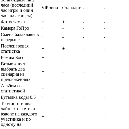
часа (последний
ViP зона
Стандарт
-
-
час игры и один
час после игры)
Фотосъемка
+
+
-
-
Камера ГоПро
+
-
-
-
Смена балаклавы в
+
-
-
-
перерыве
Послеигровая
+
+
-
-
статистка
Режим Босс
+
-
-
-
Возможность
выбрать два
+
-
-
-
сценария из
предложенных
Альбом со
+
-
-
-
статистикой
Бутылка воды 0.5
+
-
-
-
Термопот и два
чайных пакетика
teatone на каждого
+
-
-
-
участника и по
одному на