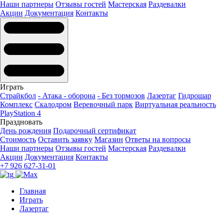
Наши партнеры
Отзывы гостей
Мастерская
Раздевалки
Акции
Документация
Контакты
Играть
Страйкбол
- Атака - оборона
- Без тормозов
Лазертаг
Гидрошар
Комплекс
Скалодром
Веревочный парк
Виртуальная реальность
PlayStation 4
Праздновать
День рождения
Подарочный сертификат
Стоимость
Оставить заявку
Магазин
Ответы на вопросы
Наши партнеры
Отзывы гостей
Мастерская
Раздевалки
Акции
Документация
Контакты
+7 926 627-31-01
Главная
Играть
Лазертаг