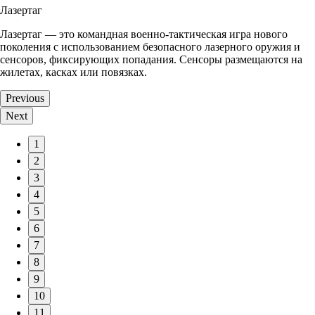
Лазертаг
Лазертаг — это командная военно-тактическая игра нового
поколения с использованием безопасного лазерного оружия и
сенсоров, фиксирующих попадания. Сенсоры размещаются на
жилетах, касках или повязках.
Previous
Next
1
2
3
4
5
6
7
8
9
10
11